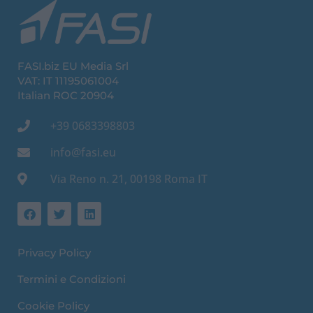
FASI.biz EU Media Srl
VAT: IT 11195061004
Italian ROC 20904
+39 0683398803
info@fasi.eu
Via Reno n. 21, 00198 Roma IT
F
T
L
a
w
i
c
i
n
e
t
k
Privacy Policy
b
t
e
o
e
d
o
r
i
Termini e Condizioni
k
n
Cookie Policy