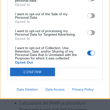
personal data.
25 novembre 2021 dalle 14.30 alle 16.30
Opted In
Modulo III – Ruolo delle Pubbliche Amministrazioni,
I want to opt-out of the Sale of my
Personal Data.
opportunità per i Comuni e per le imprese,
Opted In
monitoraggio e stato di attuazione delle misure
I want to opt-out of processing my
previste dal PNRR entro il 31/12/2021
Personal Data for Targeted Advertising.
Opted In
Ruolo delle Pubbliche Amministrazioni
I want to opt-out of Collection, Use,
Opportunità per i Comuni e per le imprese
Retention, Sale, and/or Sharing of my
Personal Data that Is Unrelated with the
Il Coordinamento MEF su attuazione del
Purposes for which it was collected.
Opted Out
PNRR
L’attuazione del PNRR (Modalità attuative
CONFIRM
per tipologia di intervento)
51 M&T (milestones e targets) previsti:
Data Deletion
Data Access
Privacy Policy
– 24 riferiti a investimenti
– 27 a riforme da adottare
L’attuazione del PNRR Le procedure
finanziarie e contabili dell’attuazione