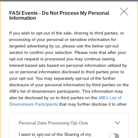
rafforzamento delle strutture amministrative e
snellimento delle procedure operative
FASI Events -
Do Not Process My Personal
Information
Governance del PNRR
If you wish to opt-out of the sale, sharing to third parties, or
– Cabina di regia
processing of your personal or sensitive information for
– Segreteria tecnica
targeted advertising by us, please use the below opt-out
– Tavolo permanente
section to confirm your selection. Please note that after your
– Unità per la razionalizzazione
opt-out request is processed you may continue seeing
interest-based ads based on personal information utilized by
– Ufficio per la semplificazione
us or personal information disclosed to third parties prior to
Modalità del PNRR:
your opt-out. You may separately opt-out of the further
– Rafforzamento delle strutture esistenti
disclosure of your personal information by third parties on the
– Semplificazione delle norme
IAB’s list of downstream participants. This information may
also be disclosed by us to third parties on the
IAB’s List of
Strategia di attuazione
Downstream Participants
that may further disclose it to other
Domande/risposte
third parties.
Personal Data Processing Opt Outs
Giorno 3
I want to opt-out of the Sharing of my