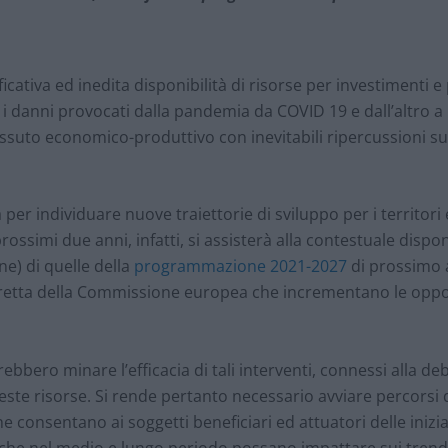
icativa ed inedita disponibilità di risorse per investimenti e 
re i danni provocati dalla pandemia da COVID 19 e dall’altro a
uto economico-produttivo con inevitabili ripercussioni sugli
 per individuare nuove traiettorie di sviluppo per i territori
ssimi due anni, infatti, si assisterà alla contestuale disponi
ne) di quelle della
programmazione 2021-2027
di prossimo a
retta della Commissione europea che incrementano le oppo
bbero minare l’efficacia di tali interventi, connessi alla de
este risorse. Si rende pertanto necessario avviare percorsi 
consentano ai soggetti beneficiari ed attuatori delle iniziat
che nel medio e lungo periodo possano impattare sui trend d