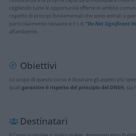
cogliendo tutte le opportunità offerte in ambito comunit
rispetto di principi fondamentali che sono entrati a pieno
particolarmente rilevante è il c.d.
“
Do Not Significant 
all’ambiente.
Obiettivi
Lo scopo di questo corso è illustrare gli aspetti più spe
quali
garantire il rispetto del principio del DNSH
, sia
Destinatari
Il Corso si rivolge a: policy maker, Amministratori Pubbl