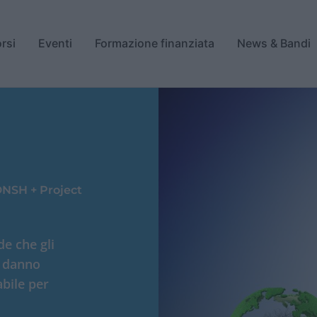
rsi
Eventi
Formazione finanziata
News & Bandi
 DNSH + Project
e che gli
n danno
abile per