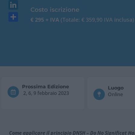
WhatsApp
Costo iscrizione
LinkedIn
€ 295 + IVA
(Totale: € 359,90 IVA inclusa)
Condividi
Prossima Edizione
Luogo
2, 6, 9 febbraio 2023
Online
Come applicare il principio DNSH – Do No Significat Ha