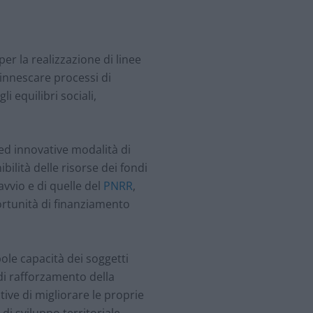
per la realizzazione di linee
 innescare processi di
 equilibri sociali,
 ed innovative modalità di
bilità delle risorse dei fondi
vvio e di quelle del
PNRR
,
rtunità di finanziamento
bole capacità dei soggetti
di rafforzamento della
ive di migliorare le proprie
i sviluppo territoriale,