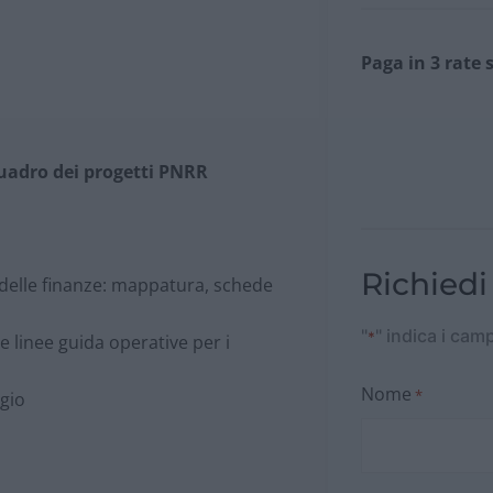
Paga in 3 rate 
quadro dei progetti PNRR
Richiedi
 delle finanze: mappatura, schede
"
" indica i cam
*
e linee guida operative per i
Nome
*
ggio