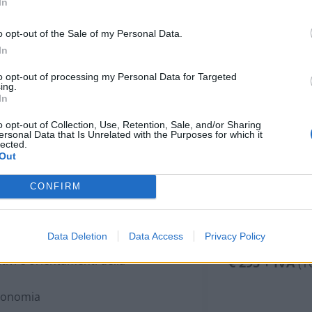
Programma
In
o opt-out of the Sale of my Personal Data.
In
to opt-out of processing my Personal Data for Targeted
ing.
In
ISCRI
o opt-out of Collection, Use, Retention, Sale, and/or Sharing
ersonal Data that Is Unrelated with the Purposes for which it
lected.
Cosa significa 
Out
(Do No Signifi
ito delle politiche comunitarie
Scoprilo subito
CONFIRM
omunitario 2021-2027
Data Deletion
Data Access
Privacy Policy
Cos
pi trasversali
tivi e orientamenti della
€ 295 + IVA
(To
ssonomia