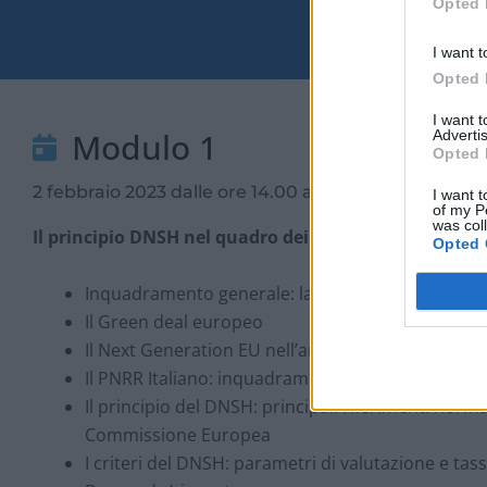
Opted 
I want t
Opted 
I want 
Modulo 1
Advertis
Opted 
2 febbraio 2023 dalle ore 14.00 alle 17.00
I want t
of my P
was col
Il principio DNSH nel quadro dei progetti PNRR
Opted 
Inquadramento generale: la sostenibilità nell’amb
Il Green deal europeo
Il Next Generation EU nell’ambito del Bilancio C
Il PNRR Italiano: inquadramento generale e princi
Il principio del DNSH: principali riferimenti norma
Commissione Europea
I criteri del DNSH: parametri di valutazione e ta