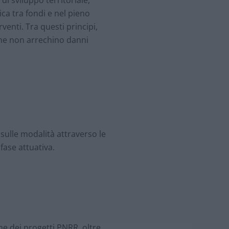
ca tra fondi e nel pieno
venti. Tra questi principi,
zione non arrechino danni
 sulle modalità attraverso le
 fase attuativa.
ne dei progetti PNRR, oltre