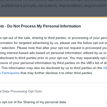
ni pubbliche e private, consulenti, imprenditori, responsabil
ts -
Do Not Process My Personal Information
e
to opt-out of the sale, sharing to third parties, or processing of your per
esta, il rilascio dell’ attestato di partecipazione.
formation for targeted advertising by us, please use the below opt-out s
r selection. Please note that after your opt-out request is processed y
eing interest-based ads based on personal information utilized by us or
disclosed to third parties prior to your opt-out. You may separately opt-
losure of your personal information by third parties on the IAB’s list of
. This information may also be disclosed by us to third parties on the
IA
Participants
that may further disclose it to other third parties.
ecifici materiali di documentazione, ricerca e fonti inform
l Data Processing Opt Outs
o opt-out of the Sharing of my personal data.