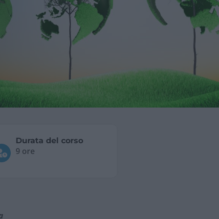
Durata del corso
9 ore
a