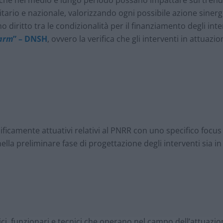
ario e nazionale, valorizzando ogni possibile azione sinergi
 diritto tra le condizionalità per il finanziamento degli inter
Harm
” – DNSH
, ovvero la verifica che gli interventi in attua
cificamente attuativi relativi al PNRR con uno specifico focus
 nella preliminare fase di progettazione degli interventi sia in
ici, funzionari e tecnici che operano nel campo dell’attuazio