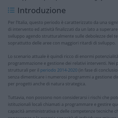
Introduzione
Per l’Italia, questo periodo è caratterizzato da una signif
di intervento ed attività finalizzati da un lato a supera
sviluppo agendo strutturalmente sulle debolezze del tess
soprattutto delle aree con maggiori ritardi di sviluppo.
Lo scenario attuale è quindi ricco di enormi potenzialità
programmazione e gestione dei relativi interventi. Nei pro
strutturali per il
periodo 2014-2020
(in fase di conclusio
senza dimenticare i numerosi programmi a gestione di
per progetti anche di natura strategica.
Tuttavia, non possono non considerarsi i rischi che potre
istituzionali locali chiamati a programmare e gestire qu
capacità amministrativa e delle competenze tecniche che 
conoscenze e la propria capacità di individuare misure 