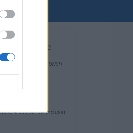
ZIONI CHIUSE!
applicare il principio DNSH
cant Harm) nel PNRR?
!
to iscrizione
tale: € 359,90 IVA inclusa)