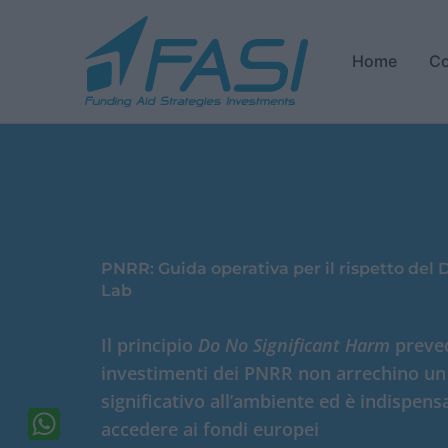
Vai
al
Home
Co
contenuto
PNRR: Guida operativa per il rispetto del
Lab
Il principio
Do No Significant Harm
preved
investimenti dei PNRR non arrechino u
significativo all’ambiente ed è indispens
accedere ai fondi europei