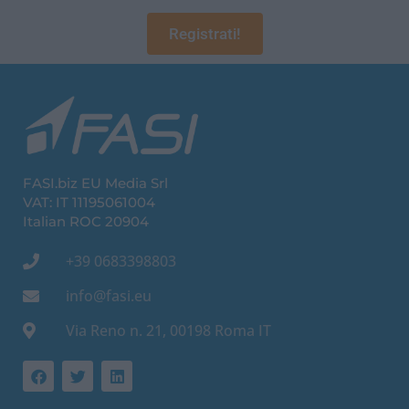
Registrati!
FASI.biz EU Media Srl
VAT: IT 11195061004
Italian ROC 20904
+39 0683398803
info@fasi.eu
Via Reno n. 21, 00198 Roma IT
F
T
L
a
w
i
c
i
n