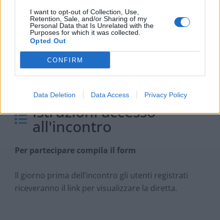
Massimiliano
Esposito
,
Head of Unit at Directorate –
I want to opt-out of Collection, Use,
General Research and Innovation – European
Retention, Sale, and/or Sharing of my
Personal Data that Is Unrelated with the
Commission
Purposes for which it was collected.
Francesco
Salvato
,
Senior consultant – AIRI
Opted Out
CONFIRM
Moderatore
: Federica
Tuseo
,
Redattrice – Fasi.eu
Data Deletion
Data Access
Privacy Policy
Istruzioni accesso
all'incontro
Per partecipare compila il form
Il giorno prima dell’incontro gli utenti registrati
riceveranno il link per visualizzare la diretta.