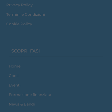
e
t
k
Privacy Policy
b
t
e
o
e
d
o
r
i
Termini e Condizioni
k
n
Cookie Policy
SCOPRI FASI
Home
Corsi
Eventi
Formazione finanziata
News & Bandi