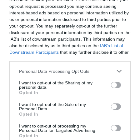
2027, l’evento offre l’occasione di riflettere sulle
opt-out request is processed you may continue seeing
lezioni apprese dalla prima fase di
interest-based ads based on personal information utilized by
implementazione dell’attuale Programma quadro e
us or personal information disclosed to third parties prior to
sui miglioramenti necessari per il futuro.
your opt-out. You may separately opt-out of the further
disclosure of your personal information by third parties on the
IAB’s list of downstream participants. This information may
Inoltre, l’incontro rappresenta un’occasione per
also be disclosed by us to third parties on the
IAB’s List of
conoscere le priorità del sistema della ricerca
Downstream Participants
that may further disclose it to other
industriale italiano per l’ultimo scorcio di
third parties.
programmazione e in vista della prossima
Personal Data Processing Opt Outs
generazione di finanziamenti UE per la ricerca e
l’innovazione.
I want to opt-out of the Sharing of my
personal data.
Opted In
Programma
I want to opt-out of the Sale of my
Personal Data.
Opted In
-Interventi
I want to opt-out of processing my
Personal Data for Targeted Advertising.
Opted In