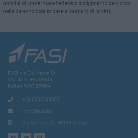
nonché di confermare l’effettivo svolgimento del corso
nelle date indicate in base al numero di iscritti.
FASI.biz EU Media Srl
VAT: IT 11195061004
Italian ROC 20904
+39 0683398803
info@fasi.eu
Via Reno n. 21, 00198 Roma IT
F
T
L