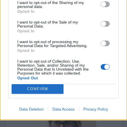
I want to opt-out of the Sharing of my
DOTTORE COMMERCIALISTA, REVISORE LEGALE
personal data.
Opted In
Dottore commercialista, revisore legale,
I want to opt-out of the Sale of my
esercita l’attività professionale dal 1989 con
Personal Data.
proprio studio in Roma in materia fiscale,
Opted In
tributaria, amministrativa, contabile e
I want to opt-out of processing my
contrattuale. Tra i numerosi clienti e
Personal Data for Targeted Advertising.
Opted In
incarichi in qualità di presidente o
componente effettivo del Collegio Sindacale
I want to opt-out of Collection, Use,
di svariate aziende annovera Coopfidi,
Retention, Sale, and/or Sharing of my
Personal Data that Is Unrelated with the
Intesa Scpa, Internazionale, Kines
Purposes for which it was collected.
Opted Out
Finanziaria, Techedge, Amo Italy.
CONFIRM
Data Deletion
Data Access
Privacy Policy