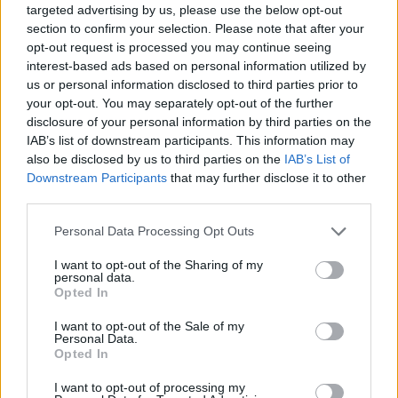
targeted advertising by us, please use the below opt-out
territori – Confapi
section to confirm your selection. Please note that after your
Edoardo
Artese
– Managing Partner ITHAI
opt-out request is processed you may continue seeing
Nuntanart
Krisnachinda
– Direttrice BOI
interest-based ads based on personal information utilized by
us or personal information disclosed to third parties prior to
Parigi
your opt-out. You may separately opt-out of the further
Carlo
De Simone
– Responsabile Sviluppo
disclosure of your personal information by third parties on the
Internazionale Simest
IAB’s list of downstream participants. This information may
also be disclosed by us to third parties on the
IAB’s List of
One-to-one meetings
Downstream Participants
that may further disclose it to other
third parties.
Daniela
Ghidelli
– Senior Lawyer Allegal
Personal Data Processing Opt Outs
Studio Associato – ITHAI
I want to opt-out of the Sharing of my
Andrea
Cattani
– ITHAI Senior Consultant
personal data.
Opted In
Coordina e modera: Andrea
Gallo
–
Editore
I want to opt-out of the Sale of my
Funding Aid Strategies Investments – FASI
Personal Data.
Opted In
Per partecipare è
necessario iscriversi
, sarà poi
I want to opt-out of processing my