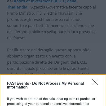
del
Board of Investment (B.O.I.) della
Thailandia
,
l’Agenzia Governativa facente capo al
Primo Ministro, H.E. Srettha Thavasin, che
promuove gli investimenti esteri offrendo
supporto e pacchetti di incentivi alle aziende che
desiderano stabilire o sviluppare la loro presenza
nel Paese.
Per illustrare nel dettaglio queste opportunità,
abbiamo organizzato un evento con la
partecipazione diretta dei Dirigenti del B.O.I.,
durante il quale presenteremo le opportunità
offerte dalla Thailandia e i funzionari del B.O.I.
spiegheranno i relativi incentivi.
FASI Events -
Do Not Process My Personal
Information
Interventi
If you wish to opt-out of the sale, sharing to third parties, or
processing of your personal or sensitive information for
Andrea
Paparo
– Direttore rapporti con i