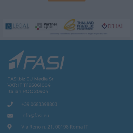
FASI.biz EU Media Srl
VAT: IT 11195061004
Italian ROC 20904
+39 0683398803
info@fasi.eu
Via Reno n. 21, 00198 Roma IT