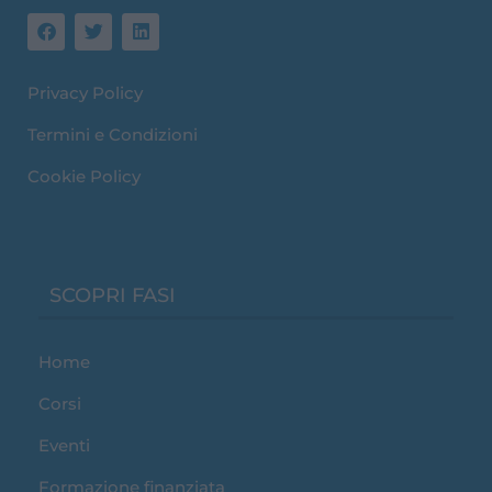
F
T
L
a
w
i
c
i
n
e
t
k
Privacy Policy
b
t
e
o
e
d
o
r
i
Termini e Condizioni
k
n
Cookie Policy
SCOPRI FASI
Home
Corsi
Eventi
Formazione finanziata